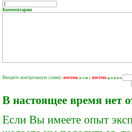
Комментарии
Введите контрольную сумму:
восeмь
восeмь
п л ю с
р а в н о
В настоящее время нет о
Если Вы имеете опыт эксп